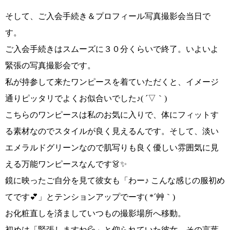
そして、ご入会手続き＆プロフィール写真撮影会当日で
す。
ご入会手続きはスムーズに３０分くらいで終了。いよいよ
緊張の写真撮影会です。
私が持参して来たワンピースを着ていただくと、
イメージ
通りピッタリでよくお似合いでした
♪( ´▽｀)
こちらのワンピースは私のお気に入りで、体にフィットす
る素材なのでスタイルが良く見えるんです。そして、
淡い
エメラルドグリーンなので肌写りも良く優しい雰囲気に見
える
万能ワンピースなんです👗✨
鏡に映ったご自分を見て彼女も
「わー♪ こんな感じの服初め
てです💕」
とテンションアップでーす
( *´艸｀)
お化粧直しを済ましていつもの撮影場所へ移動。
初めは
「緊張しますね💦」
と仰られていた彼女。その言葉