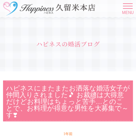
MENU
ハピネスの婚活ブログ
ハピネスにまたまたお洒落な婚活女子が
仲間入りされました🎵 お裁縫は大得意
だけどお料理はちょっと苦手…とのこ
とで、お料理が得意な男性を大募集で～
す❣️
1年前