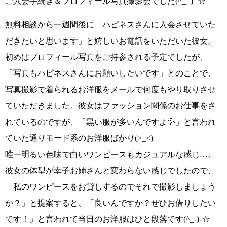
ご入会手続き＆プロフィール写真撮影会
でした
(^_−)−☆
無料相談から一週間後に
「ハピネスさんに入会させていた
だきたいと思います」
と嬉しいお電話をいただいた彼女。
初めはプロフィール写真をご持参される予定でしたが、
「写真もハピネスさんにお願いしたいです」
とのことで、
写真撮影で着られるお洋服をメールで何度もやり取りさせ
ていただきました。彼女はファッション関係のお仕事をさ
れているのですが、
「黒い服が多いんですよ💦」
と言われ
ていた通りモード系のお洋服ばかり
(>_<)
唯一明るい色味で白いワンピースもカジュアルな感じ…。
彼女の体型が幸子お姉さんと変わらない感じでしたので、
「私のワンピースをお貸しするのでそれで撮影しましょう
か？」
と提案すると、
「良いんですか？ぜひお借りしたい
です！」
と言われて当日のお洋服はひと段落です
(^_-)-☆