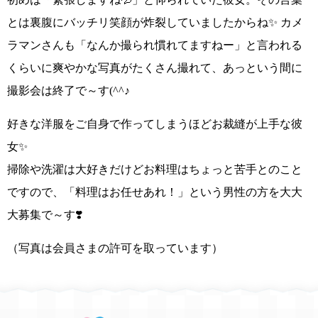
とは裏腹にバッチリ笑顔が炸裂していましたからね✨ カメ
ラマンさんも
「なんか撮られ慣れてますねー」
と言われる
くらいに
爽やかな写真がたくさん
撮れて、あっという間に
撮影会は終了で～す
(^^♪
好きな洋服をご自身で作ってしまうほどお裁縫が上手な彼
女✨
掃除や洗濯は大好きだけどお料理はちょっと苦手
とのこと
ですので、
「料理はお任せあれ！」という男性の方を大大
大募集で～す❣️
（写真は会員さまの許可を取っています）