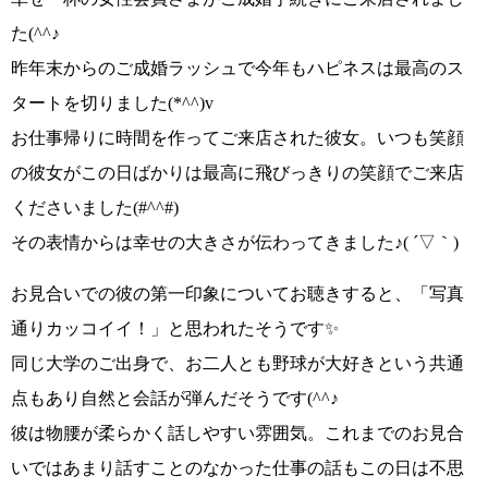
た
(^^♪
昨年末からのご成婚ラッシュで今年もハピネスは最高のス
タート
を切りました
(*^^)v
お仕事帰りに時間を作ってご来店された彼女。いつも笑顔
の彼女がこの日ばかりは
最高に飛びっきりの笑顔で
ご来店
くださいました
(#^^#)
その表情からは幸せの大きさが伝わってきました
♪( ´▽｀)
お見合いでの彼の第一印象についてお聴きすると、
「写真
通りカッコイイ！」
と思われたそうです✨
同じ大学のご出身で、お二人とも
野球が大好きという共通
点もあり自然と会話が弾んだ
そうです
(^^♪
彼は物腰が柔らかく話しやすい雰囲気。これまでのお見合
いではあまり話すことのなかった仕事の話もこの日は不思