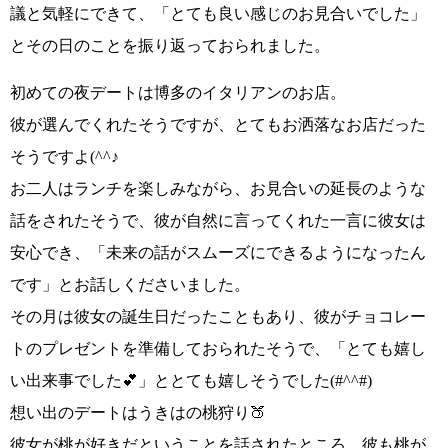
議と気軽にできて、
「とても良い感じのお見合いでした」
とその日のことを振り返っておられました。
初めての夜デートは
博多のイタリアンのお店
。
彼が選んでくれたそうですが、とてもお洒落なお店だった
そうですよ
(^^♪
お二人はランチを楽しみながら、お見合いの延長のような
話をされたそうで、
彼が自然に言ってくれた一言に彼女は
安心
でき、
「未来の話がスムーズにできるようになったん
です」
とお話しくださいました。
その月は彼女の誕生日だったこともあり、彼がチョコレー
トのプレゼントを準備しておられたそうで、
「とても嬉し
い出来事でした💕」
ととても嬉しそうでした
(#^^#)
想い出のデートは
うきはの桃狩り🍑
彼女が桃が好きだということを話されたところ、彼も桃が