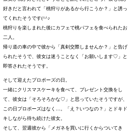
好きだと言われて
「桃狩りがあるから行こうか？」
と誘っ
てくれたそうです
(^^♪
桃狩りを楽しまれた後にカフェで桃パフェを食べられたお
二人。
帰り道の車の中で彼から
「真剣交際しませんか？」
と告げ
られたそうで、彼女は迷うことなく
「お願いします♡」
と
即答されたそうです。
そして迎えた
プロポーズの日
。
一緒にクリスマスケーキを食べて、プレゼント交換をし
て、彼女は
「そろそろかな♡」
と思っていたそうですが、
この日プロポーズはなく…。
「え？いつなの？」
とドキド
キしながら待ち続けた彼女。
そして、翌週彼から
「メガネを買いに行くからついてき