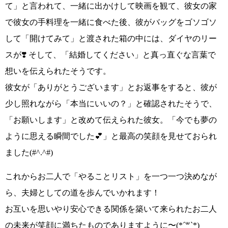
て」
と言われて、一緒に出かけして映画を観て、彼女の家
で彼女の手料理を一緒に食べた後、彼がバッグをゴソゴソ
して
「開けてみて」
と渡された箱の中には、
ダイヤのリー
スが❣️
そして、
「結婚してください」
と真っ直ぐな言葉で
想いを伝えられたそうです。
彼女が
「ありがとうございます」
とお返事をすると、彼が
少し照れながら
「本当にいいの？」
と確認されたそうで、
「お願いします」
と改めて伝えられた彼女。
「今でも夢の
ように思える瞬間でした💕」
と最高の笑顔を見せておられ
ました
(#^.^#)
これからお二人で
「やることリスト」
を一つ一つ決めなが
ら、夫婦としての道を歩んでいかれます！
お互いを思いやり安心できる関係を築いて来られた
お二人
の未来が笑顔に満ちたものでありますように〜
(*´꒳`*)