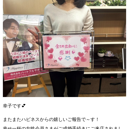
幸子です💕
またまたハピネスからの嬉しいご報告で～す！
幸せ一杯の女性会員さまがご成婚手続きに
ご来店されまし