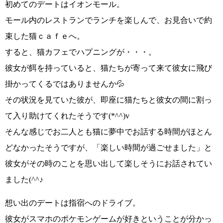
初めてのデートは
イオンモール
。
モール内のレストランでランチを楽しんで、
お見合いで約
束した猫ｃａｆｅへ
。
すると、
猫カフェでハプニングが・・・
。
彼女が餌を持っていると、猫たちが寄って来て彼女に飛び
掛かってくるではありませんか💦
その状況を見ていた彼が、即座に猫たちと彼女の間に割っ
て入り助けてくれたそうです
(*^^)v
そんな感じでお二人とも猫に夢中でお話する時間がほとん
どなかったそうですが、
「楽しい時間が過ごせました」
と
彼女がその時のことを思い出して楽しそうにお話されてい
ました
(^^♪
想い出のデートは
指宿へのドライブ
。
彼女がスマホのポケモンゲームが好きということが分かっ