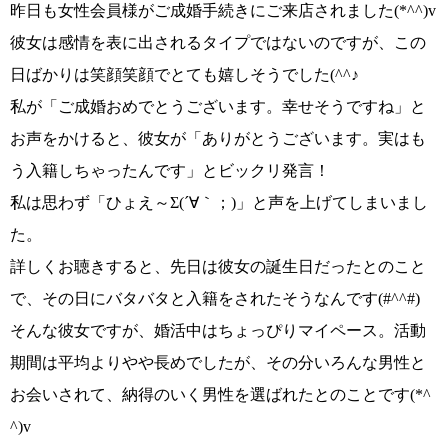
昨日も女性会員様がご成婚手続きにご来店されました
(*^^)v
彼女は感情を表に出されるタイプではないのですが、この
日ばかりは笑顔笑顔でとても嬉しそうでした
(^^♪
私が
「ご成婚おめでとうございます。幸せそうですね」
と
お声をかけると、彼女が
「ありがとうございます。実はも
う入籍しちゃったんです」
とビックリ発言！
私は思わず
「ひょえ～Σ(´∀｀；)」
と声を上げてしまいまし
た。
詳しくお聴きすると、先日は彼女の誕生日だったとのこと
で、その日にバタバタと入籍をされたそうなんです
(#^^#)
そんな彼女ですが、婚活中はちょっぴりマイペース。活動
期間は平均よりやや長めでしたが、その分いろんな男性と
お会いされて、
納得のいく男性を選ばれた
とのことです
(*^
^)v