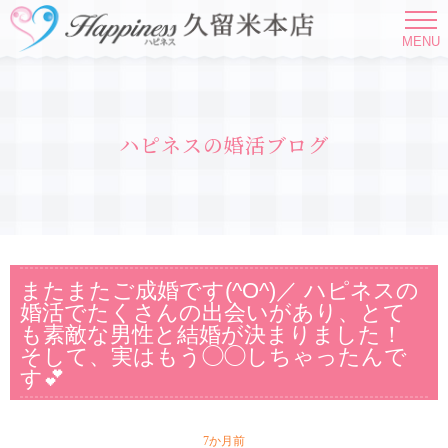
MENU
ハピネスの婚活ブログ
またまたご成婚です(^O^)／ ハピネスの
婚活でたくさんの出会いがあり、とて
も素敵な男性と結婚が決まりました！
そして、実はもう◯◯しちゃったんで
す💕
7か月前