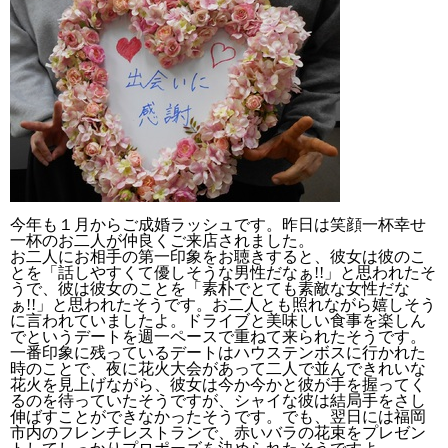
今年も１月からご成婚ラッシュです。昨日は笑顔一杯幸せ
一杯のお二人が仲良くご来店されました。
お二人にお相手の第一印象をお聴きすると、彼女は彼のこ
とを「話しやすくて優しそうな男性だなぁ!!」と思われたそ
うで、彼は彼女のことを「素朴でとても素敵な女性だな
ぁ!!」と思われたそうです。お二人とも照れながら嬉しそう
に言われていましたよ。ドライブと美味しい食事を楽しん
でというデートを週一ペースで重ねて来られたそうです。
一番印象に残っているデートはハウステンボスに行かれた
時のことで、夜に花火大会があって二人で並んできれいな
花火を見上げながら、彼女は今か今かと彼が手を握ってく
るのを待っていたそうですが、シャイな彼は結局手をさし
伸ばすことができなかったそうです。でも、翌日には福岡
市内のフレンチレストランで、赤いバラの花束をプレゼン