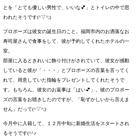
とを
「とても優しい男性で、いいな💕」
とトイレの中で思
われたそうです
(^▽^;)
プロポーズは彼女の誕生日のこと。
福岡市内のお洒落なお
寿司屋さんで食事
をして、
彼が予約してくれたホテルの一
室
。
部屋に入るときれいに飾り付けがされていて、彼女が感動
していると彼が
「・・・」
とプロポーズの言葉を言ってく
れて、用意していた指輪をプレゼントしてくれたそうで
す。もちろん、彼女のお返事は
「はい💕」
。彼のプロポー
ズの言葉をお聴きしたのですが、
「恥ずかしいから言えま
せん」
だって
(^▽^;)
今月中に入籍して、
１２月中旬に新婚生活をスタートされ
るそうです(^^♪