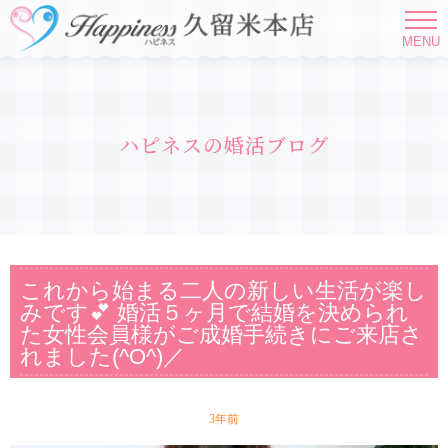
MENU
ハピネスの婚活ブログ
これから始まる二人の新しい生活が楽し
みです💕 婚活５ヶ月で結婚を決められ
た女性会員様がご成婚手続きにご来店さ
れました(^O^)／
3年前