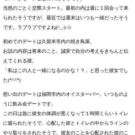
当然のごとく交際スタート。最初の内は週に１回会って来
られたそうですが、最近では週末はいつも一緒だったそう
です。
ラブラブですよね(^_-)-☆
初めてのデートは
久留米市内の焼き鳥屋
。
お話の内容は将来のこと。
誠実で自分の考えをきちんと伝
えてくれる彼
。
「私はこの人と一緒になるのかな！？」
と思った彼女でし
た
(*^^*)
想い出のデートは
福岡市内のオイスターバー
。いつものよ
うに
飲み会デート
です。
この日は
急に彼女の体調が悪くなって１時間くらいトイレ
に籠られた
そうで、心配した彼とトイレの中からラインの
やり取りをされたそうで、彼女のことを心配された彼のこ