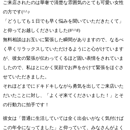
ご来店されたのは
華奢で清楚な雰囲気のとても可愛い女性
の方
です
(^^♪
「どうしても１日でも早く悩みを聞いていただきたくて」
と仰ってお越しくださいました
(#^^#)
無料相談はお互いに緊張した瞬間がありますので、なるべ
く早くリラックスしていただけるようにと心がけています
が、
彼女の緊張が伝わってくるほど固い表情を
されていま
したので、私はとにかく笑顔でお声をかけて緊張をほぐさ
せていただきました。
それほどまでにドキドキしながら勇気を出してご来店いた
だいたことに対し、
「よくぞ来てくださいました！」
とそ
の行動力に拍手です！
彼女は
「普通に生活していては全く出会いがなく気付けば
この年令になってました」
と仰っていて、みなさんがよく