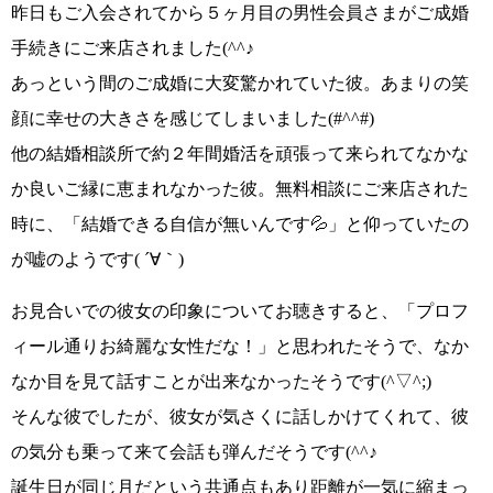
昨日も
ご入会されてから５ヶ月目の男性会員さまがご成婚
手続きに
ご来店されました
(^^♪
あっという間のご成婚に大変驚かれていた彼。あまりの笑
顔に幸せの大きさを感じてしまいました
(#^^#)
他の結婚相談所で約２年間婚活を頑張って来られてなかな
か良いご縁に恵まれなかった彼。無料相談にご来店された
時に、
「結婚できる自信が無いんです💦」
と仰っていたの
が嘘のようです
( ´∀｀)
お見合いでの彼女の印象についてお聴きすると、
「プロフ
ィール通りお綺麗な女性だな！」
と思われたそうで、なか
なか目を見て話すことが出来なかったそうです
(^▽^;)
そんな彼でしたが、
彼女が気さくに話しかけて
くれて、彼
の気分も乗って来て会話も弾んだそうです
(^^♪
誕生日が同じ月だという共通点もあり距離が一気に縮まっ