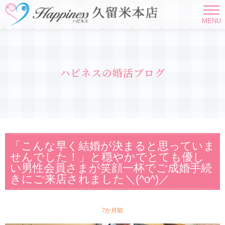
MENU
ハピネスの婚活ブログ
「こんな早く結婚が決まると思っていま
せんでした！」と穏やかでとても優し
い男性会員さまが笑顔一杯でご成婚手続
きにご来店されました＼(^o^)／
7か月前