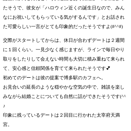
たそうで、彼女が
「ハロウィン近くの誕生日なので、みん
なにお祝いしてもらっている気がするんです」
とお話され
た可愛らしい一言がとても印象的だったそうですよ
(#^^#)
交際がスタートしてからは、休日が合わずデートは２週間
に１回くらい。一見少なく感じますが、ラインで毎日やり
取りをしたりして会えない時間も大切に積み重ねて来られ
て、
安心感と信頼関係を育てて来られたそうです💕
初めてのデートは
彼の提案で
博多駅のカフェへ
。
お見合いの延長のような穏やかな空気の中で、雑談を楽し
みながら結婚ことについても自然に話ができたそうです
(^^
♪
印象に残っているデートは
２回目に行かれた太宰府天満
宮
。