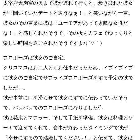
太宰府天満宮の奥まで彼が連れて行くと、歩き疲れた彼女
が
「聞いていたデートと違うなぁ！」
と笑いながら一言。
彼女のその言葉に彼は
「ユーモアがあって素敵な女性だ
な！」
と感じられたそうで、その後もカフェでゆっくりと
楽しい時間を過ごされたそうですよ
♪( ´▽｀)
プロポーズは
彼女のご自宅
。
クリスマスはお二人ともお仕事だったため、イブイブイブ
に彼女のご自宅でサプライズプロポーズをする予定の彼で
したが…。
彼が事前に口を滑らせて彼女にすでに伝わっていたそう
で、バレバレでのプロポーズになりました💦
彼は花束とマフラー、そして手紙を準備。彼女は料理とケ
ーキで迎えてくれて、食事が終わったタイミングで彼が
「幸せにするので結婚してください！」
と伝えて、彼女は