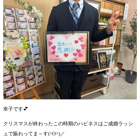
幸子です💕
クリスマスが終わったこの時期のハピネスは
ご成婚ラッシ
ュで賑わってま～す(^O^)／